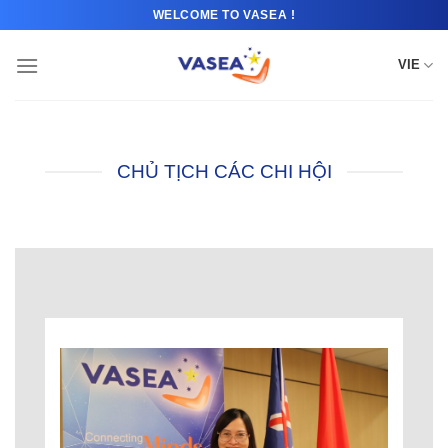
Bỏ
WELCOME TO VASEA !
qua
nội
VIE
dung
CHỦ TỊCH CÁC CHI HỘI