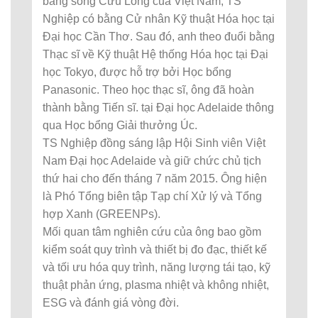
bằng sông Cửu Long của Việt Nam, TS
Nghiệp có bằng Cử nhân Kỹ thuật Hóa học tại
Đại học Cần Thơ. Sau đó, anh theo đuổi bằng
Thạc sĩ về Kỹ thuật Hệ thống Hóa học tại Đại
học Tokyo, được hỗ trợ bởi Học bổng
Panasonic. Theo học thạc sĩ, ông đã hoàn
thành bằng Tiến sĩ. tại Đại học Adelaide thông
qua Học bổng Giải thưởng Úc.
TS Nghiệp đồng sáng lập Hội Sinh viên Việt
Nam Đại học Adelaide và giữ chức chủ tịch
thứ hai cho đến tháng 7 năm 2015. Ông hiện
là Phó Tổng biên tập Tạp chí Xử lý và Tổng
hợp Xanh (GREENPs).
Mối quan tâm nghiên cứu của ông bao gồm
kiểm soát quy trình và thiết bị đo đạc, thiết kế
và tối ưu hóa quy trình, năng lượng tái tạo, kỹ
thuật phản ứng, plasma nhiệt và không nhiệt,
ESG và đánh giá vòng đời.