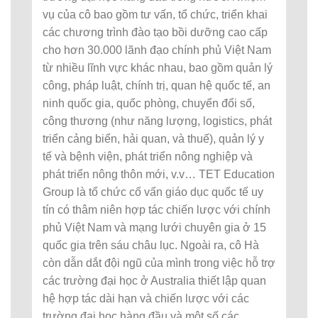
vụ của cô bao gồm tư vấn, tổ chức, triển khai
các chương trình đào tạo bồi dưỡng cao cấp
cho hơn 30.000 lãnh đạo chính phủ Việt Nam
từ nhiều lĩnh vực khác nhau, bao gồm quản lý
công, pháp luật, chính trị, quan hệ quốc tế, an
ninh quốc gia, quốc phòng, chuyển đổi số,
công thương (như năng lượng, logistics, phát
triển cảng biển, hải quan, và thuế), quản lý y
tế và bệnh viện, phát triển nông nghiệp và
phát triển nông thôn mới, v.v… TET Education
Group là tổ chức cố vấn giáo dục quốc tế uy
tín có thâm niên hợp tác chiến lược với chính
phủ Việt Nam và mạng lưới chuyên gia ở 15
quốc gia trên sáu châu lục. Ngoài ra, cô Hà
còn dẫn dắt đội ngũ của mình trong việc hỗ trợ
các trường đại học ở Australia thiết lập quan
hệ hợp tác dài hạn và chiến lược với các
trường đại học hàng đầu và một số các