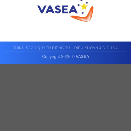
CHÍNH SÁCH QUYỀN RIÊNG TƯ
ĐIỀU KHOẢN & DỊCH VỤ
Copyright 2026 ©
VASEA