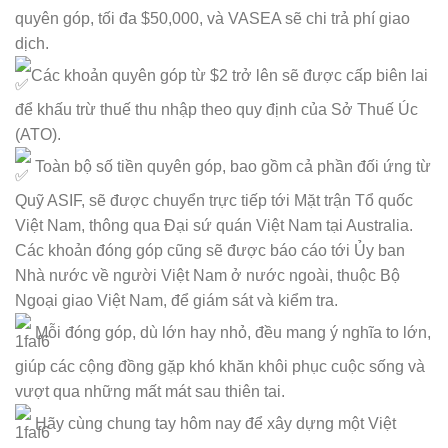
quyên góp, tối đa $50,000, và VASEA sẽ chi trả phí giao
dịch.
Các khoản quyên góp từ $2 trở lên sẽ được cấp biên lai
để khấu trừ thuế thu nhập theo quy định của Sở Thuế Úc
(ATO).
Toàn bộ số tiền quyên góp, bao gồm cả phần đối ứng từ
Quỹ ASIF, sẽ được chuyển trực tiếp tới Mặt trận Tổ quốc
Việt Nam, thông qua Đại sứ quán Việt Nam tại Australia.
Các khoản đóng góp cũng sẽ được báo cáo tới Ủy ban
Nhà nước về người Việt Nam ở nước ngoài, thuộc Bộ
Ngoại giao Việt Nam, để giám sát và kiểm tra.
Mỗi đóng góp, dù lớn hay nhỏ, đều mang ý nghĩa to lớn,
giúp các cộng đồng gặp khó khăn khôi phục cuộc sống và
vượt qua những mất mát sau thiên tai.
Hãy cùng chung tay hôm nay để xây dựng một Việt