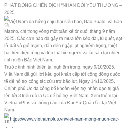
PHÁT ĐỘNG CHIẾN DỊCH “NHÂN ĐÔI YÊU THƯƠNG –
2025
Việt Nam đã hứng chịu hai siêu bão, Bão Bualoi và Bão
Matmo, chỉ trong vòng một tuần kể từ cuối tháng 9 năm
2025. Các cơn bão đã gây ra mưa lớn kéo dài, lũ quét, sạt
lở đất và gió mạnh, dẫn đến ngập lụt nghiêm trọng, thiệt
hại trên diện rộng và tổn thất về người và tài sản tại nhiều
tỉnh miền Bắc Việt Nam.
Trước tình hình thiên tai nghiêm trọng, ngày 9/10/2025,
Việt Nam đã gửi lời kêu gọi khẩn cấp tới cộng đồng quốc
tế để hỗ trợ công tác cứu trợ bão lụt. Ngày 14/10/2025,
Chính phủ Úc đã công bố khoản viện trợ nhân đạo trị giá
lên tới 3 triệu đô la Úc để hỗ trợ Việt Nam. Xem thêm tại
VietnamPlus và thông cáo của Đại Sứ Quán Úc tại Việt
Nam
https://www.vietnamplus.vn/viet-nam-mong-muon-cac-