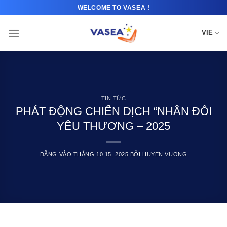
Bỏ
WELCOME TO VASEA !
qua
nội
VIE
dung
TIN TỨC
PHÁT ĐỘNG CHIẾN DỊCH “NHÂN ĐÔI
YÊU THƯƠNG – 2025
ĐĂNG VÀO
THÁNG 10 15, 2025
BỞI
HUYEN VUONG