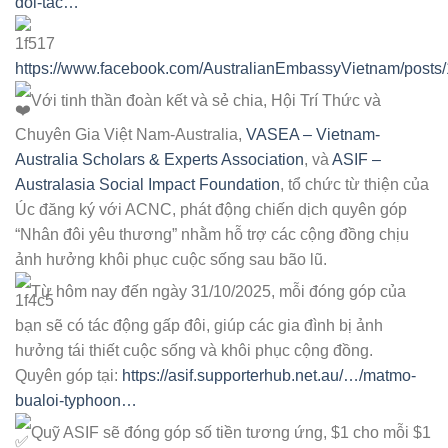
doi-tac…
https://www.facebook.com/AustralianEmbassyVietnam/post
Với tinh thần đoàn kết và sẻ chia, Hội Trí Thức và
Chuyên Gia Việt Nam-Australia,
VASEA – Vietnam-
Australia Scholars & Experts Association
, và
ASIF –
Australasia Social Impact Foundation
, tổ chức từ thiện của
Úc đăng ký với ACNC, phát động chiến dịch quyên góp
“Nhân đôi yêu thương” nhằm hỗ trợ các cộng đồng chịu
ảnh hưởng khôi phục cuộc sống sau bão lũ.
Từ hôm nay đến ngày 31/10/2025, mỗi đóng góp của
bạn sẽ có tác động gấp đôi, giúp các gia đình bị ảnh
hưởng tái thiết cuộc sống và khôi phục cộng đồng.
Quyên góp tại:
https://asif.supporterhub.net.au/…/matmo-
bualoi-typhoon…
Quỹ ASIF sẽ đóng góp số tiền tương ứng, $1 cho mỗi $1