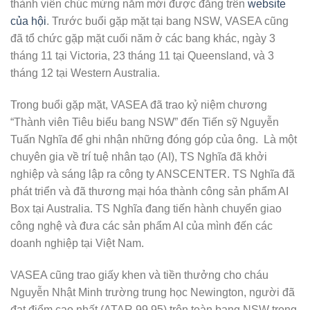
thành viên chúc mừng năm mới được đăng trên
website
của hội
. Trước buổi gặp mặt tại bang NSW, VASEA cũng
đã tổ chức gặp mặt cuối năm ở các bang khác, ngày 3
tháng 11 tại Victoria, 23 tháng 11 tại Queensland, và 3
tháng 12 tại Western Australia.
Trong buổi gặp mặt, VASEA đã trao kỷ niệm chương
“Thành viên Tiêu biểu bang NSW” đến Tiến sỹ Nguyễn
Tuấn Nghĩa để ghi nhận những đóng góp của ông. Là một
chuyên gia về trí tuệ nhân tạo (AI), TS Nghĩa đã khởi
nghiệp và sáng lập ra công ty ANSCENTER. TS Nghĩa đã
phát triển và đã thương mại hóa thành công sản phẩm AI
Box tại Australia. TS Nghĩa đang tiến hành chuyển giao
công nghệ và đưa các sản phẩm AI của mình đến các
doanh nghiệp tại Việt Nam.
VASEA cũng trao giấy khen và tiền thưởng cho cháu
Nguyễn Nhật Minh trường trung học Newington, người đã
đạt điểm cao nhất (ATAR 99.95) trên toàn bang NSW trong