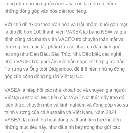
cũng như những người Australia còn lại đều có thêm
những đóng góp văn hóa dân tộc riêng.
Với chủ đề ‘Giao thoa Văn hóa và Hội nhập’, buổi gặp mặt
là dịp để hơn 100 thành viên VASEA tại bang NSW và gia
đình cùng các thành viên VACEO trò chuyện thân mật và
thưởng thức các tác phẩm từ các nhạc cụ đậm tính quê
hương như Đàn Bầu, Sáo Trúc, Nhị. Đặc biệt, các nghệ
nhân VACEO đã phối âm một bản nhạc kết hợp giữa đàn
Tơ rưng và Ống thổi Didgeridoo, để thể hiện những đóng
góp của cộng đồng người Việt tại Úc.
VASEA là hiệp hội các nhà khoa học và chuyên gia người
Việt tại Australia. Mục tiêu của VASEA là thúc đẩy trao đổi
kiến ​​thức, chuyên môn và kinh nghiệm và đóng góp vào sự
thịnh vượng của cả Australia và Việt Nam. Năm 2024,
VASEA đã có nhiều hoạt động và thành tựu hướng đến
những mục tiêu này, như đã trình bày trong thư gửi các