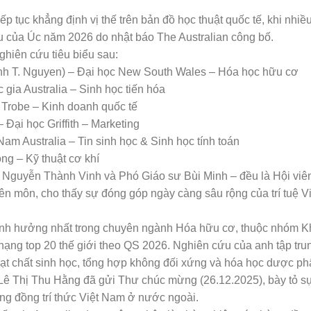
ếp tục khẳng định vị thế trên bản đồ học thuật quốc tế, khi nhi
 của Úc năm 2026 do nhật báo The Australian công bố.
hiên cứu tiêu biểu sau:
nh T. Nguyen) – Đại học New South Wales – Hóa học hữu cơ
gia Australia – Sinh học tiến hóa
 Trobe – Kinh doanh quốc tế
Đại học Griffith – Marketing
m Australia – Tin sinh học & Sinh học tính toán
ng – Kỹ thuật cơ khí
 Nguyễn Thành Vinh và Phó Giáo sư Bùi Minh – đều là Hội vi
n môn, cho thấy sự đóng góp ngày càng sâu rộng của trí tuệ V
h hưởng nhất trong chuyên ngành Hóa hữu cơ, thuộc nhóm Kho
ạng top 20 thế giới theo QS 2026. Nghiên cứu của anh tập trun
oạt chất sinh học, tổng hợp không đối xứng và hóa học dược p
 Lê Thị Thu Hằng đã gửi Thư chúc mừng (26.12.2025), bày tỏ s
ng đồng trí thức Việt Nam ở nước ngoài.