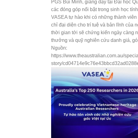
PGS Bùi Minh, giảng dạy tại Đại học Qu
các đóng góp nổi bật trong sinh học tín
VASEA tự hào khi có những thành viên
chỉ đại diện cho trí tuệ và bản lĩnh củ
thời gian tới sẽ chứng kiến ngày càng 
thưởng và quỹ nghiên cứu danh giá, góp
Nguồn:
https://www.theaustralian.com.au/spec
story/cd04714e9c76e43bbcd32ad0288