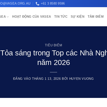
FO@VASEA.ORG.AU
+61 3 8580 9596
ASEA
HOẠT ĐỘNG CỦA VASEA
TIN TỨC
SỰ KIỆN
TÂM ĐIỂM
TIÊU ĐIỂM
 Tỏa sáng trong Top các Nhà Ng
năm 2026
ĐĂNG VÀO
THÁNG 1 13, 2026
BỞI
HUYEN VUONG