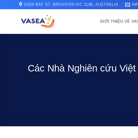
Bỏ
3/419 BAY ST, BRIGHTON VIC 3186, AUSTRALIA
IN
qua
nội
GIỚI THIỆU VỀ V
dung
Các Nhà Nghiên cứu Việt