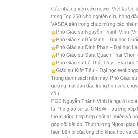
Các nhà nghiên cứu người Việt tại Úc ti
trong Top 250 Nhà nghiên cứu hàng đầu
VASEA trân trọng chúc mừng các nhà ng
Phó Giáo sư Nguyễn Thành Vinh (Vi
Phó Giáo sư Bùi Minh – Đại học Quốc 
Phó Giáo sư Đinh Phan – Đại học La
Phó Giáo sư Sara Quach Thai Chon – 
Phó Giáo sư Lê Thúc Duy – Đại học Na
Giáo sư Kiệt Tiêu – Đại học Wollongo
Trong danh sách năm nay, Phó Giáo sư
gương mặt dẫn đầu trong lĩnh vực chuyê
cầu.
PGS Nguyễn Thành Vinh là người có ản
là Phó giáo sư tại UNSW – trường xếp h
thơm, tổng hợp hợp chất tự nhiên và h
góp nổi bật đó, Thứ trưởng Ngoại giao
hiến bền bỉ của ông cho khoa học và cộ