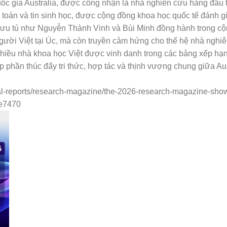
ốc gia Australia, được công nhận là nhà nghiên cứu hàng đầu tr
h toán và tin sinh học, được cộng đồng khoa học quốc tế đánh g
 ưu tú như Nguyễn Thành Vinh và Bùi Minh đồng hành trong cộ
a người Việt tại Úc, mà còn truyền cảm hứng cho thế hệ nhà ngh
nhiều nhà khoa học Việt được vinh danh trong các bảng xếp hạn
 phần thúc đẩy tri thức, hợp tác và thịnh vượng chung giữa Aus
ial-reports/research-magazine/the-2026-research-magazine-show
e7470