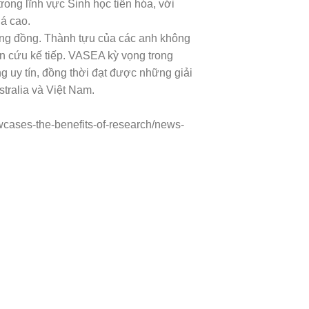
ong lĩnh vực Sinh học tiến hóa, với
iá cao.
ng đồng. Thành tựu của các anh không
iên cứu kế tiếp. VASEA kỳ vọng trong
g uy tín, đồng thời đạt được những giải
tralia và Việt Nam.
cases-the-benefits-of-research/news-