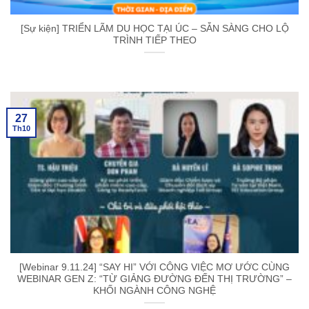
[Sự kiện] TRIỂN LÃM DU HỌC TẠI ÚC – SẴN SÀNG CHO LỘ
TRÌNH TIẾP THEO
27
Th10
[Webinar 9.11.24] “SAY HI” VỚI CÔNG VIỆC MƠ ƯỚC CÙNG
WEBINAR GEN Z: “TỪ GIẢNG ĐƯỜNG ĐẾN THỊ TRƯỜNG” –
KHỐI NGÀNH CÔNG NGHỆ