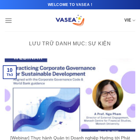
Bỏ
WELCOME TO VASEA !
qua
nội
VIE
dung
LƯU TRỮ DANH MỤC:
SỰ KIỆN
10
Th3
[Webinar] Thực hành Quản trị Doanh nghiệp Hướng tới Phát