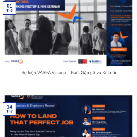
01
Th8
Sự kiện VASEA Victoria – Buổi Gặp gỡ và Kết nối
14
Th7