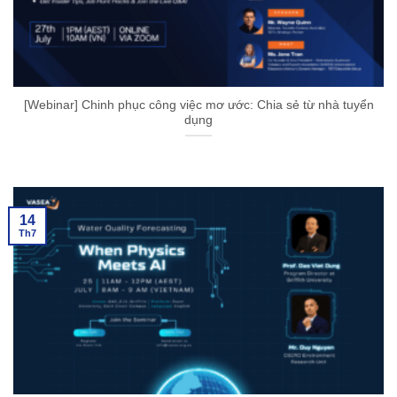
[Webinar] Chinh phục công việc mơ ước: Chia sẻ từ nhà tuyển
dụng
14
Th7